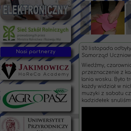
30 listopada odbył
Nasi partnerzy
Samorząd Uczniows
Wiedźmy, czarownic
przeznaczenie z ka
lania wosku. Było t
każdy widział w nic
muzyki z sabatu cz
kadzidełek snuliśmy