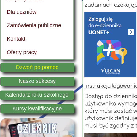
zadaniach czekając
Dla uczniów
Dokumenty szkoły
Technikum Rolnicze
ERASMUS + 2024/2025
Plan lekcji
Zamówienia publiczne
Nasze władze
Technikum Żywienia
ERASMUS + 2025/2026
Biblioteka szkolna
Kontakt
Archiwalne wydarzenia
Technikum Architektury Krajobrazu
ERASMUS + "Folklor bez granic"
Wykaz podręczników
Oferty pracy
Memoriał Wojciecha Kabzy
Szkoła Branżowa I Stopnia
"ZSCKR w Sędziejowicach wspiera uczniów"
Samorząd szkolny
Kontakt
Kursy kwalifikacyjne
"Podniesienie potencjału szkoły w Sędziejowicach."
Regulamin dowozu uczniów
Dzwoń po pomoc
"Wsparcie rozwoju kształcenia zawodowego w Sędziejowicach."
Matury i egzaminy zawodowe
Nasze sukcesy
Instrukcja logowani
My w Europie
Kalendarz roku szkolnego
Dostęp do dziennika
użytkownika wymagan
Nasz internat
Kursy kwalifikacyjne
który musi zostać 
użytkownik definiuj
musi być zgodny z t