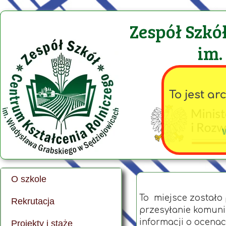
Zespół Szkó
im.
To jest a
O szkole
Historia szkoły
To miejsce zostało
Rekrutacja
O szkole
Zasady naboru
przesyłanie komuni
informacji o ocenac
Projekty i staże
Nasza kadra
Technikum Weterynaryjne
FERS