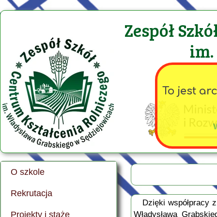
Zespół Szkó
im.
To jest a
O szkole
Historia szkoły
Rekrutacja
O szkole
Zasady naboru
Dzięki współpracy z 
Projekty i staże
Władysława Grabskieg
Nasza kadra
Technikum Weterynaryjne
FERS