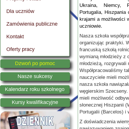
Ukraina, Niemcy, F
Dla uczniów
Dokumenty szkoły
Technikum Rolnicze
ERASMUS + 2024/2025
Plan lekcji
Portugalia, Hiszpania
krajami a możliwości 
Zamówienia publiczne
Nasze władze
Technikum Żywienia
ERASMUS + 2025/2026
Biblioteka szkolna
uczniowie.
Nasza szkoła współpra
Kontakt
Archiwalne wydarzenia
Technikum Architektury Krajobrazu
ERASMUS + "Folklor bez granic"
Wykaz podręczników
organizując praktyki.
Oferty pracy
Memoriał Wojciecha Kabzy
Szkoła Branżowa I Stopnia
"ZSCKR w Sędziejowicach wspiera uczniów"
Samorząd szkolny
francuską szkołą roln
wymianą młodzieży z ob
Kontakt
Kursy kwalifikacyjne
"Podniesienie potencjału szkoły w Sędziejowicach."
Regulamin dowozu uczniów
Dzwoń po pomoc
młodzieżą, rozgrywali
Współpracowaliśmy ta
"Wsparcie rozwoju kształcenia zawodowego w Sędziejowicach."
Matury i egzaminy zawodowe
Nasze sukcesy
nauczyciele mieli moż
nasza szkoła nawiązał
My w Europie
Kalendarz roku szkolnego
węgierskim Szecseny. 
mieli możliwość odby
Nasz internat
Kursy kwalifikacyjne
słonecznej Hiszpanii (
Portugalii (Barcelos) i w
Z doświadczenia wiem
nawiązywaniem znajomo