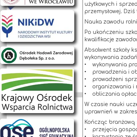
użytkowych i sprze
przemysłowej. Dziś 
Nauka zawodu rolnik
Po ukończeniu szko
kwalifikacje zawodo
Absolwent szkoły ks
wykonywania zadań
• wykonywania praz 
• prowadzenia i ob
• prowadzeni sprze
• organizowania i n
• obliczania opłaca
W czasie nauki ucz
uprawnień w zakresi
Kończąc branżową s
• przejęcia gospod
• korzystania ze ś