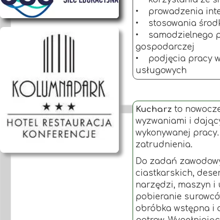
• prowadzenia inte
• stosowania środ
• samodzielnego pr
gospodarczej
• podjęcia pracy w
usługowych
Kucharz
to nowocze
wyzwaniami i dający
wykonywanej pracy.
zatrudnienia.
Do zadań zawodowy
ciastkarskich, des
narzędzi, maszyn i 
pobieranie surowcó
obróbka wstępna i 