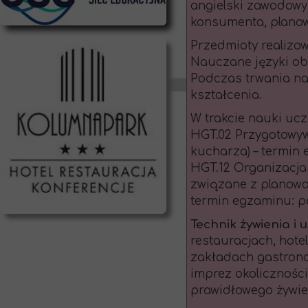
angielski zawodowy
konsumenta, planow
Przedmioty realizo
Nauczane języki obce
Podczas trwania na
kształcenia.
W trakcie nauki ucz
HGT.02 Przygotowyw
kucharza) – termin e
HGT.12 Organizacja 
związane z planowa
termin egzaminu: p
Technik żywienia i
restauracjach, hote
zakładach gastron
imprez okolicznośc
prawidłowego żywie