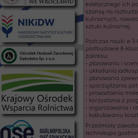
estetycznego ich p
szansę na rozbudze
kulinarnych, nowat
sztuki kulinarnej.
Podczas nauki w 5-
podbudowie 8-klaso
zakresu:
- planowania i ocen
- układania jadłosp
- planowania żywien
- sporządzania pot
- prowadzenia małe
- korzystania z pr
- organizowania i o
- kalkulowania kosz
Przedmioty zawodow
technologia gastro