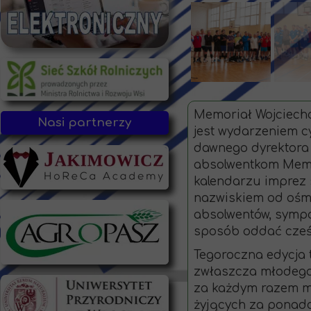
Memoriał Wojciecha
Nasi partnerzy
jest wydarzeniem c
dawnego dyrektora w
absolwentkom Memor
kalendarzu imprez 
nazwiskiem od ośmiu
absolwentów, sympat
sposób oddać cześć
Tegoroczna edycja 
zwłaszcza młodego p
za każdym razem mó
żyjących za ponadc