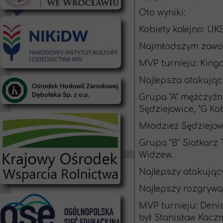
Oto wyniki:
Kobiety kolejno: U
Najmłodszym zawodn
MVP turnieju: King
Najlepsza atakując
Grupa "A" mężczyźni
Sędziejowice, "G Kab
Młodzież Sędziejow
Grupa "B" Siatkarz 
Widzew.
Najlepszy atakujący
Najlepszy rozgrywa
MVP turnieju: Deni
był Stanisław Kaczm