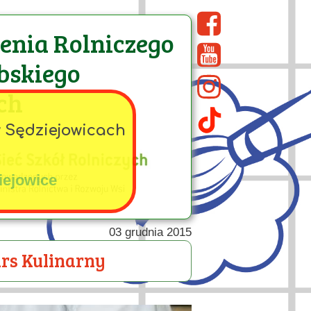
cenia Rolniczego
bskiego
ch
w Sędziejowicach
iejowice
03 grudnia 2015
rs Kulinarny