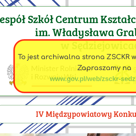
espół Szkół Centrum Kształ
im. Władysława Gra
w Sędziejowica
To jest archiwalna strona ZSCKR 
Zapraszamy na
www.gov.pl/web/zsckr-sedz
IV Międzypowiatowy Konku