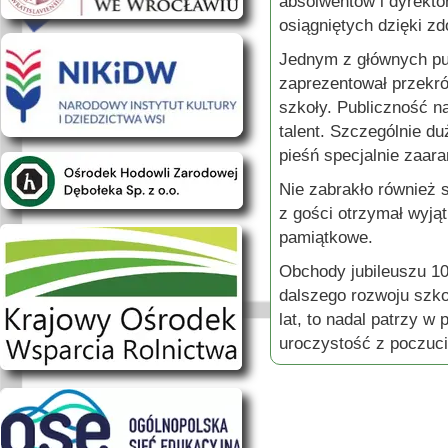
absolwentów i dyrekto
osiągniętych dzięki z
Jednym z głównych pun
zaprezentował przekrój
szkoły. Publiczność n
talent. Szczególnie d
pieśń specjalnie zaar
Nie zabrakło również 
z gości otrzymał wyjąt
pamiątkowe.
Obchody jubileuszu 100
dalszego rozwoju szkoł
lat, to nadal patrzy 
uroczystość z poczuci