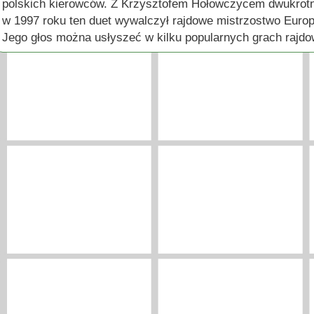
polskich kierowców. Z Krzysztofem Hołowczycem dwukrotni
w 1997 roku ten duet wywalczył rajdowe mistrzostwo Europ
Jego głos można usłyszeć w kilku popularnych grach rajd