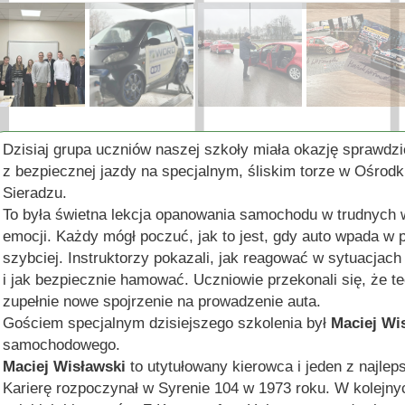
Dzisiaj grupa uczniów naszej szkoły miała okazję sprawdz
z bezpiecznej jazdy na specjalnym, śliskim torze w Ośrod
Sieradzu.
To była świetna lekcja opanowania samochodu w trudnych 
emocji. Każdy mógł poczuć, jak to jest, gdy auto wpada w p
szybciej. Instruktorzy pokazali, jak reagować w sytuacjach
i jak bezpiecznie hamować. Uczniowie przekonali się, że teo
zupełnie nowe spojrzenie na prowadzenie auta.
Gościem specjalnym dzisiejszego szkolenia był
Maciej Wi
samochodowego.
Maciej Wisławski
to utytułowany kierowca i jeden z najlep
Karierę rozpoczynał w Syrenie 104 w 1973 roku. W kolejnyc