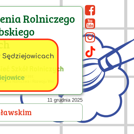
cenia Rolniczego
bskiego
ch
w Sędziejowicach
iejowice
11 grudnia 2025
isławskim