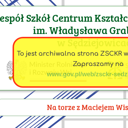
espół Szkół Centrum Kształ
im. Władysława Gra
w Sędziejowica
To jest archiwalna strona ZSCKR 
Zapraszamy na
www.gov.pl/web/zsckr-sedz
Na torze z Maciejem W