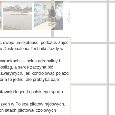
ić swoje umiejętności podczas zajęć
ku Doskonalenia Techniki Jazdy w
warunkach — pełna adrenaliny i
oślizg, a serce zaczyna bić
 awaryjnych, jak kontrolować pojazd
ria to jedno, ale praktyka daje
sławski
legenda polskiego sportu
szych w Polsce pilotów rajdowych.
h latach pilotował czołowych