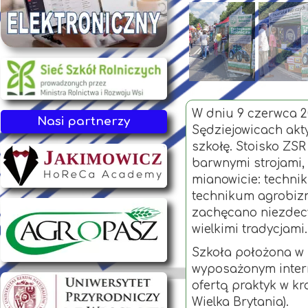
W dniu 9 czerwca 20
Nasi partnerzy
Sędziejowicach akt
szkołę. Stoisko ZS
barwnymi strojami,
mianowicie: techni
technikum agrobizn
zachęcano niezdecy
wielkimi tradycjami.
Szkoła położona w
wyposażonym inter
ofertą praktyk w kr
Wielka Brytania).