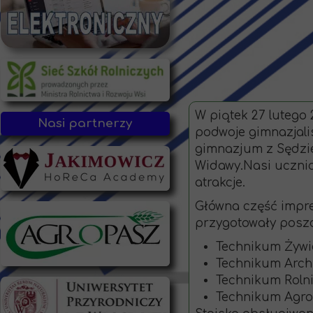
W piątek 27 lutego 
Nasi partnerzy
podwoje gimnazjali
gimnazjum z Sędziej
Widawy.Nasi ucznio
atrakcje.
Główna część impre
przygotowały poszc
Technikum Żywi
Technikum Archi
Technikum Roln
Technikum Agro