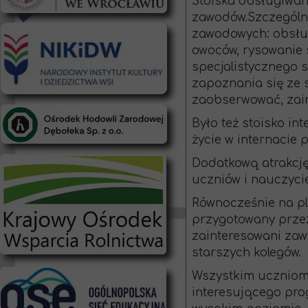
Stoiska obsługiwan
zawodów.Szczególną
zawodowych: obsług
owoców, rysowanie 
specjalistycznego s
zapoznania się ze 
zaobserwować, zain
Było też stoisko i
życie w internacie 
Dodatkową atrakcj
uczniów i nauczyci
Równocześnie na pl
przygotowany przez
zainteresowani zaw
starszych kolegów.
Wszystkim uczniom 
interesującego pro