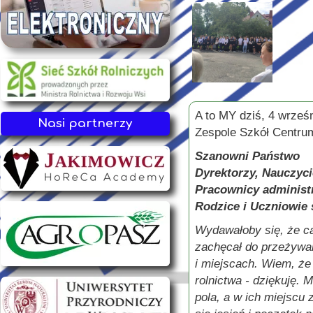
A to MY dziś, 4 wrześ
Nasi partnerzy
Zespole Szkół Centrum
Szanowni Państwo
Dyrektorzy, Nauczyci
Pracownicy administra
Rodzice i Uczniowie 
Wydawałoby się, że ca
zachęcał do przeżywan
i miejscach. Wiem, że
rolnictwa - dziękuję. 
pola, a w ich miejscu