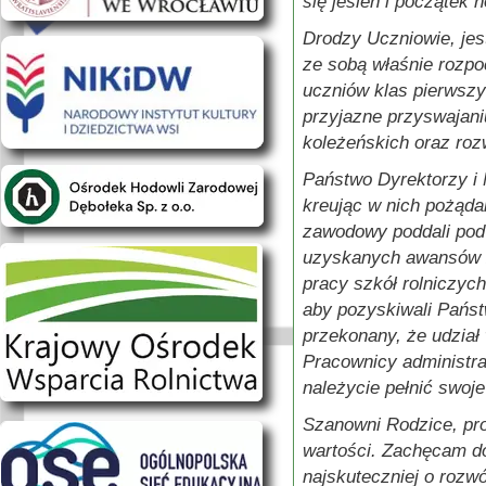
się jesień i początek
Drodzy Uczniowie, jest
ze sobą właśnie rozpo
uczniów klas pierwszy
przyjazne przyswajaniu
koleżeńskich oraz rozw
Państwo Dyrektorzy i 
kreując w nich pożąd
zawodowy poddali pod 
uzyskanych awansów z
pracy szkół rolniczyc
aby pozyskiwali Pańs
przekonany, że udział
Pracownicy administrac
należycie pełnić swoje
Szanowni Rodzice, pro
wartości. Zachęcam do
najskuteczniej o rozw