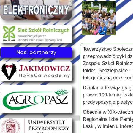
Towarzystwo Społeczno
Nasi partnerzy
przeprowadzić cykl dzi
Zespołu Szkół Rolnic
folder „Sędziejowice 
fotograficzną oraz kon
Działania te wiążą się
prawie 100-letniej sz
predyspozycje plastycz
Obecnie w XIX-wieczny
Regionalna Izba Pami
Łaski, w imieniu któr