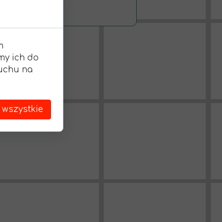
m
my ich do
ruchu na
 wszystkie