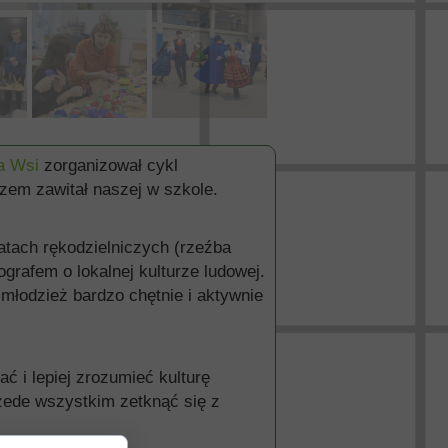
wa Wsi
zorganizował cykl
razem zawitał naszej w szkole.
atach rękodzielniczych (rzeźba
ografem o lokalnej kulturze ludowej.
łodzież bardzo chętnie i aktywnie
 i lepiej zrozumieć kulturę
rzede wszystkim zetknąć się z