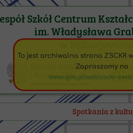
espół Szkół Centrum Kształ
im. Władysława Gra
w Sędziejowica
To jest archiwalna strona ZSCKR 
Zapraszamy na
www.gov.pl/web/zsckr-sedz
Spotkania z kult