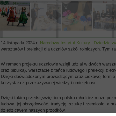
14 listopada 2024 r.
Narodowy Instytut Kultury i Dziedzict
warsztatów i prelekcji dla uczniów szkół rolniczych. Tym 
W ramach projektu uczniowie wzięli udział w dwóch warszt
oraz bibułka), warsztacie z tańca ludowego i prelekcji z etn
Dzięki doświadczonym prowadzącym oraz ciekawej formie m
korzystała z przekazywanej wiedzy i umiejętności.
Dzięki takim przedsięwzięciom polska młodzież może poznać
ludową, jej obrzędowość, tradycję, sztukę i rzemiosło, a p
dziedzictwem naszych przodków.