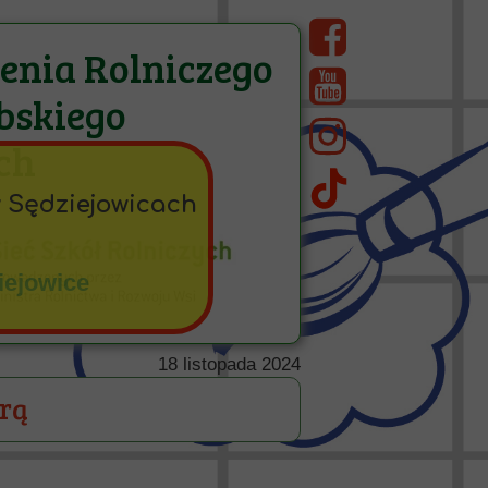
cenia Rolniczego
bskiego
ch
w Sędziejowicach
iejowice
18 listopada 2024
urą