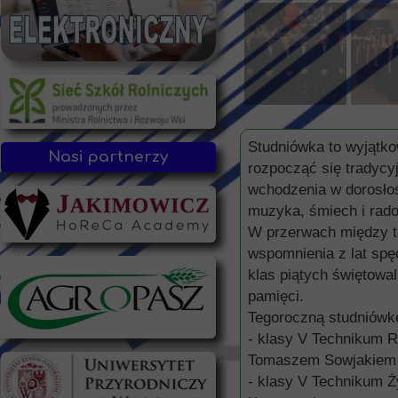
Studniówka to wyjątko
Nasi partnerzy
rozpocząć się tradycy
wchodzenia w dorosło
muzyka, śmiech i rado
W przerwach między ta
wspomnienia z lat sp
klas piątych świętowa
pamięci.
Tegoroczną studniówkę
- klasy V Technikum R
Tomaszem Sowjakiem
- klasy V Technikum 