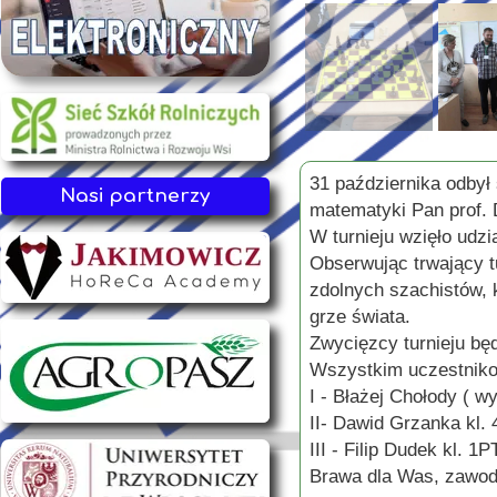
31 października odbył
Nasi partnerzy
matematyki Pan prof. 
W turnieju wzięło udz
Obserwując trwający t
zdolnych szachistów, k
grze świata.
Zwycięzcy turnieju bę
Wszystkim uczestniko
I - Błażej Chołody ( w
II- Dawid Grzanka kl.
III - Filip Dudek kl. 1P
Brawa dla Was, zawod