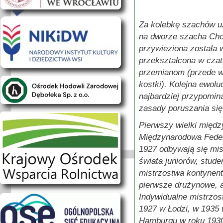
Za kolebkę szachów uz
na dworze szacha Chos
przywieziona została w
przekształcona w czat
przemianom (przede w
kostki). Kolejna ewolu
najbardziej przypomin
zasady poruszania się 
Pierwszy wielki międz
Międzynarodowa Feder
1927 odbywają się mis
świata juniorów, stud
mistrzostwa kontynent
pierwsze drużynowe, a
Indywidualne mistrzo
1927 w Łodzi, w 1935 
Hamburgu w roku 1930