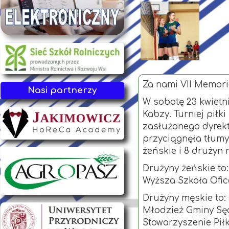
Za nami VII Memori
Nasi partnerzy
W sobotę 23 kwietni
Kabzy. Turniej piłk
zasłużonego dyrekt
przyciągnęła tłumy
żeńskie i 8 drużyn 
Drużyny żeńskie to
Wyższa Szkoła Ofice
Drużyny męskie to: 
Młodzież Gminy Sęd
Stowarzyszenie Piłk