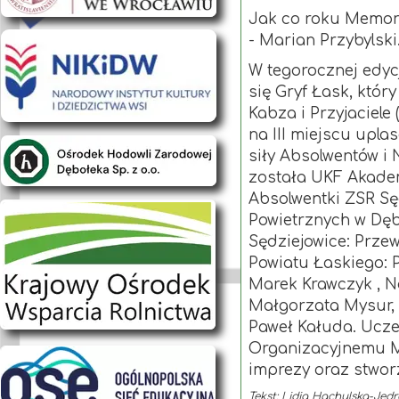
Jak co roku Memori
- Marian Przybylski
W tegorocznej edyc
się Gryf Łask, któr
Kabza i Przyjaciele
na III miejscu upla
siły Absolwentów i
została UKF Akademi
Absolwentki ZSR Sęd
Powietrznych w Dęb
Sędziejowice: Prze
Powiatu Łaskiego: 
Marek Krawczyk , N
Małgorzata Mysur, 
Paweł Kałuda. Ucze
Organizacyjnemu Me
imprezy oraz stworz
Tekst: Lidia Hachulska-Jędr