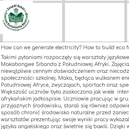
How can we generate electricity? How to build eco 
Takimi pytaniami rozpoczęły się warsztaty języko
Makabongwe Sibanda z Południowej Afryki. Zajęcia
niewątpliwie cennym doświadczeniem oraz niecod
społeczności szkolnej. Maka, będąca wulkanem ene
Południowej Afryce, zwyczajach, sportach oraz spec
Większość uczniów była zaskoczona jak wiele inter
afrykańskim jadłospisie. Uczniowie pracując w gru
przyjaznych środowisku, starali się również odpowie
sposób chronić środowisko naturalne przed zaniec
warsztatów prezentując swoje wyniki pracy wykazal
języka angielskiego oraz świetnie się bawili. Dzięk