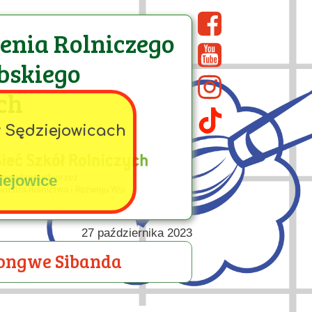
cenia Rolniczego
bskiego
ch
w Sędziejowicach
iejowice
27 października 2023
ongwe Sibanda