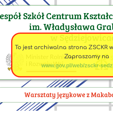
espół Szkół Centrum Kształ
im. Władysława Gra
w Sędziejowica
To jest archiwalna strona ZSCKR 
Zapraszamy na
www.gov.pl/web/zsckr-sedz
Warsztaty językowe z Makab