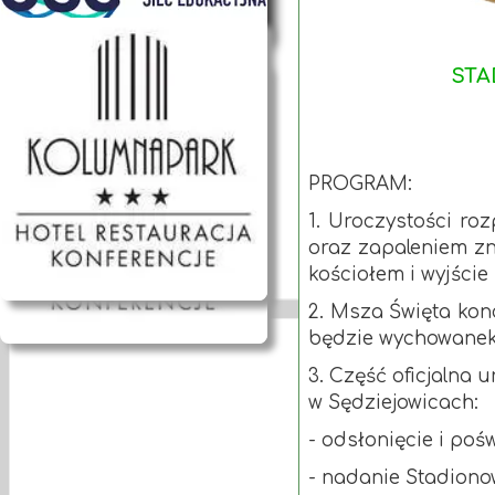
STA
PROGRAM:
1. Uroczystości ro
oraz zapaleniem zn
kościołem i wyjści
2. Msza Święta kon
będzie wychowanek 
3. Część oficjalna 
w Sędziejowicach:
- odsłonięcie i poś
- nadanie Stadiono