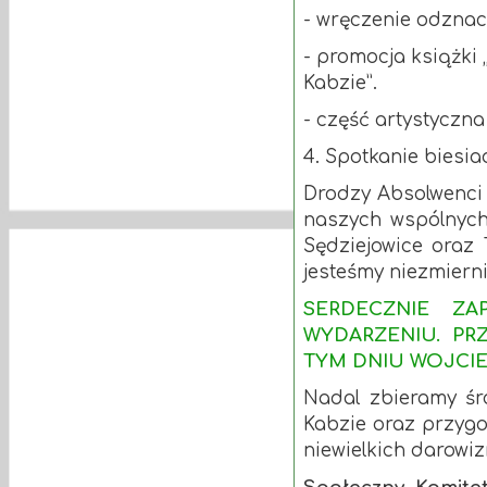
- wręczenie odznac
- promocja książki
Kabzie”.
- część artystyczna
4. Spotkanie biesia
Drodzy Absolwenci
naszych wspólnych
Sędziejowice oraz 
jesteśmy niezmiern
SERDECZNIE Z
WYDARZENIU. PR
TYM DNIU WOJCI
Nadal zbieramy śro
Kabzie oraz przygo
niewielkich darowiz