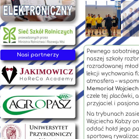
Pewnego sobotniego
Nasi partnerzy
naszej szkoły rozb
rozradowanej młodz
lekcji wychowania f
atmosfera – wspomn
Memoriał Wojciec
czele tej placówki, 
przyjaciel i pasjona
Na trybunach zasie
Wojciecha Kabzy ora
oddać hołd jego pa
sportową rywalizac