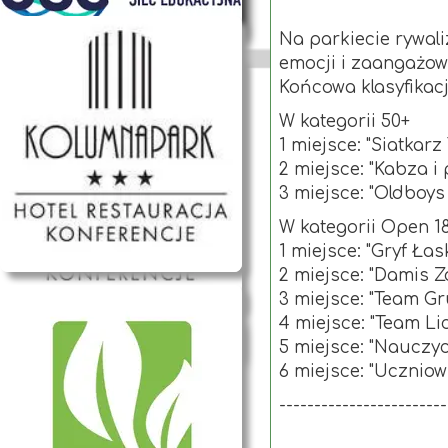
Na parkiecie rywal
emocji i zaangażow
Końcowa klasyfikac
W kategorii 50+
1 miejsce: "Siatkarz
2 miejsce: "Kabza i 
3 miejsce: "Oldboys
W kategorii Open 1
1 miejsce: "Gryf Łas
2 miejsce: "Damis 
3 miejsce: "Team G
4 miejsce: "Team Li
5 miejsce: "Nauczyc
6 miejsce: "Ucznio
------------------------