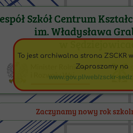
espół Szkół Centrum Kształ
im. Władysława Gra
w Sędziejowica
To jest archiwalna strona ZSCKR 
Zapraszamy na
www.gov.pl/web/zsckr-sedz
Zaczynamy nowy rok szkol