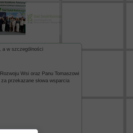
, a w szczególności
 Rozwoju Wsi oraz Panu Tomaszowi
i za przekazane słowa wsparcia