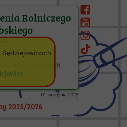
cenia Rolniczego
bskiego
ch
w Sędziejowicach
iejowice
01 września 2025
ny 2025/2026