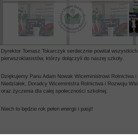
Dyrektor Tomasz Tokarczyk serdecznie powitał wszystkich
pierwszoklasistów, którzy dołączyli do naszej szkoły.
Dziękujemy Panu Adam Nowak Wiceministrowi Rolnictwa i
Niedziałek, Doradcy Wiceministra Rolnictwa i Rozwoju Ws
oraz życzenia dla całej społeczności szkolnej.
Niech to będzie rok pełen energii i pasji!