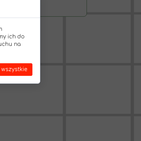
m
my ich do
ruchu na
 wszystkie