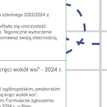
u szkolnego 2023/2024 z
odbyła się uroczystość
o. Tegoroczne wydarzenie
 ponieważ swoją obecnością
ręci wokół wsi” - 2024 r.
V ogólnopolskim, amatorskim
ę kręci wokół wsi”.
film. Formularze zgłoszenia
24 r., a filmy...