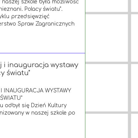
 naszej szkole była możliwość
ieznani. Polacy światu".
yklu przedsięwzięć
erstwo Spraw Zagranicznych
j i inauguracja wystawy
cy światu"
I INAUGURACJA WYSTAWY
 ŚWIATU"
u odbył się Dzień Kultury
anizowany w naszej szkole po