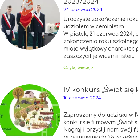
2023/2024
24 czerwca 2024
Uroczyste zakończenie rok
udziałem wiceministra
W piątek, 21 czerwca 2024, 
zakończenia roku szkolneg
miało wyjątkowy charakter,
zniów"
zaszczycił je wiceminister...
ziejowicach."
Czytaj więcej ›
owego w Sędziejowicach."
IV konkurs „Świat się k
10 czerwca 2024
Zapraszamy do udziału w I
konkursie filmowym „Świat si
Nagraj i przyślij nam swój 
przyjmujemy do 25 września 20