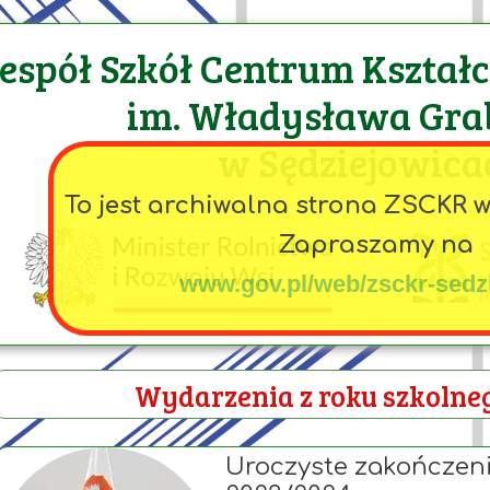
espół Szkół Centrum Kształ
im. Władysława Gra
w Sędziejowica
To jest archiwalna strona ZSCKR 
Zapraszamy na
www.gov.pl/web/zsckr-sedz
Wydarzenia z roku szkolne
Uroczyste zakończeni