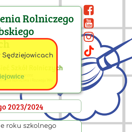
cenia Rolniczego
bskiego
ch
w Sędziejowicach
iejowice
go 2023/2024
e roku szkolnego