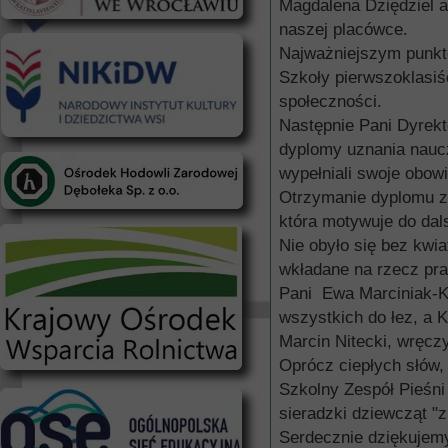
Magdalena Dziędziel a
naszej placówce.
Najważniejszym punkt
Szkoły pierwszoklasiś
społeczności.
Następnie Pani Dyrekt
dyplomy uznania naucz
wypełniali swoje obow
Otrzymanie dyplomu z 
która motywuje do dal
Nie obyło się bez kwi
wkładane na rzecz pra
Pani Ewa Marciniak-K
wszystkich do łez, a K
Marcin Nitecki, wręczy
Oprócz ciepłych słów,
Szkolny Zespół Pieśni 
sieradzki dziewcząt "
Serdecznie dziękujemy