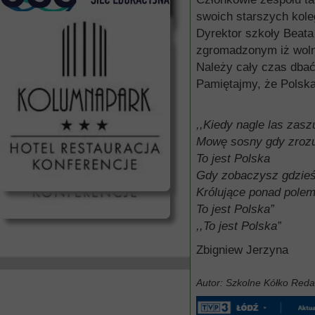
swoich starszych kole
Dyrektor szkoły Beat
zgromadzonym iż wolno
Należy cały czas dbać 
Pamiętajmy, że Polska 
,,Kiedy nagle las zasz
Mowę sosny gdy zroz
To jest Polska
Gdy zobaczysz gdzieś
Królujące ponad pole
To jest Polska”
,,To jest Polska”
Zbigniew Jerzyna
Autor: Szkolne Kółko Reda