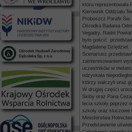
która reprezentowała 
Kierownik Oddziału T
Proboszcz Parafii Św.
Ośrodka Badania Odmia
Vegadry, Radni Powiat
było gościć przedsta
Magdalenę Dziędziel.
Scenariusz przedstawi
zainteresowaniem wysł
uczestników w melancho
odzyskała niepodległo
którzy walczyli oraz g
W drugiej części uroc
Skiby oraz Pana Cezar
lecia szkoły poprzez o
szkoły oraz kluczowe 
Ministerstwa Rolnictw
Przedstawienie uświet
Członkowie zespołu t