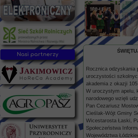
ŚWIĘTU
Nasi partnerzy
Rocznica odzyskania p
uroczystości szkolnych
akademia z okazji 105
W uroczystym apelu, 
narodowego wzięli udz
Pan Cezariusz Mostow
Cieślak-Wójt Gminy Sę
Wicestarosta Łaski, P
Społeczeństwa Informa
Województwa Łódzkie