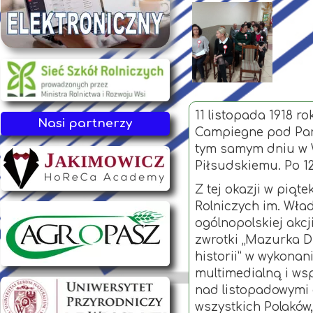
11 listopada 1918 r
Nasi partnerzy
Campiegne pod Par
tym samym dniu w 
Piłsudskiemu. Po 12
Z tej okazji w piąt
Rolniczych im. Wła
ogólnopolskiej akc
zwrotki „Mazurka D
historii” w wykonan
multimedialną i wsp
nad listopadowymi d
wszystkich Polaków,